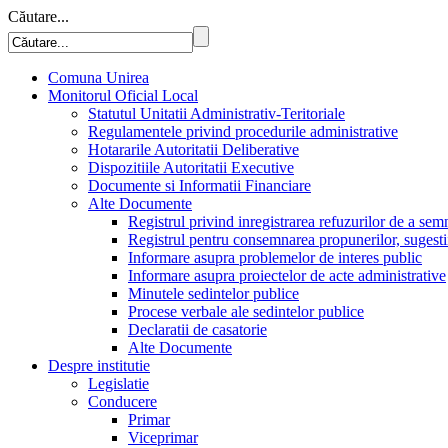
Căutare...
Comuna Unirea
Monitorul Oficial Local
Statutul Unitatii Administrativ-Teritoriale
Regulamentele privind procedurile administrative
Hotararile Autoritatii Deliberative
Dispozitiile Autoritatii Executive
Documente si Informatii Financiare
Alte Documente
Registrul privind inregistrarea refuzurilor de a se
Registrul pentru consemnarea propunerilor, sugestiilor
Informare asupra problemelor de interes public
Informare asupra proiectelor de acte administrative
Minutele sedintelor publice
Procese verbale ale sedintelor publice
Declaratii de casatorie
Alte Documente
Despre institutie
Legislatie
Conducere
Primar
Viceprimar