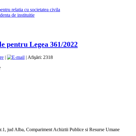
tru relatia cu societatea civila
identa de instituitie
le pentru Legea 361/2022
|
| Afişări: 2318
e
nr.1, jud Alba, Compariment Achiztii Publice si Resurse Umane