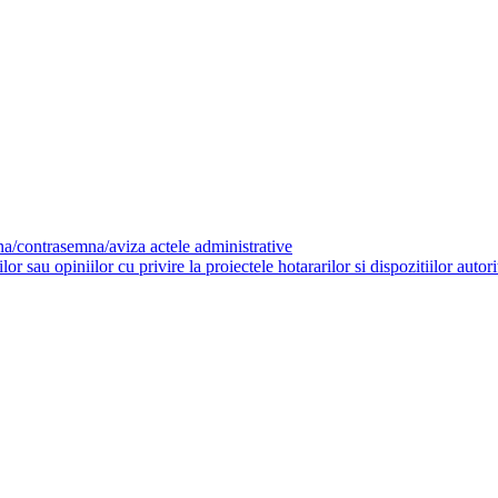
mna/contrasemna/aviza actele administrative
 sau opiniilor cu privire la proiectele hotararilor si dispozitiilor autorit