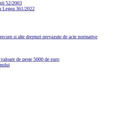
egii 52/2003
ru Legea 361/2022
i, precum si alte drepturi prevazute de acte normative
cu valoare de peste 5000 de euro
mului