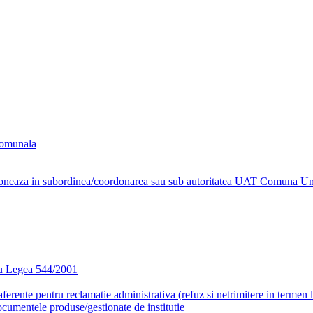
comunala
functioneaza in subordinea/coordonarea sau sub autoritatea UAT Comuna Un
ru Legea 544/2001
aferente pentru reclamatie administrativa (refuz si netrimitere in termen 
ocumentele produse/gestionate de institutie