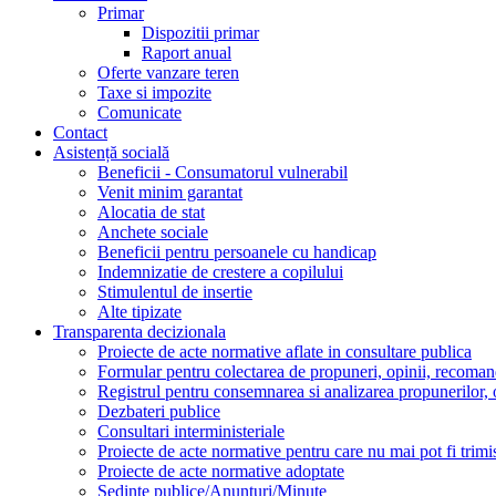
Primar
Dispozitii primar
Raport anual
Oferte vanzare teren
Taxe si impozite
Comunicate
Contact
Asistență socială
Beneficii - Consumatorul vulnerabil
Venit minim garantat
Alocatia de stat
Anchete sociale
Beneficii pentru persoanele cu handicap
Indemnizatie de crestere a copilului
Stimulentul de insertie
Alte tipizate
Transparenta decizionala
Proiecte de acte normative aflate in consultare publica
Formular pentru colectarea de propuneri, opinii, recomand
Registrul pentru consemnarea si analizarea propunerilor, 
Dezbateri publice
Consultari interministeriale
Proiecte de acte normative pentru care nu mai pot fi trimis
Proiecte de acte normative adoptate
Sedinte publice/Anunturi/Minute