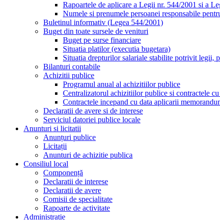
Rapoartele de aplicare a Legii nr. 544/2001 si a L
Numele si prenumele persoanei responsabile pent
Buletinul informativ (Legea 544/2001)
Buget din toate sursele de venituri
Buget pe surse financiare
Situatia platilor (executia bugetara)
Situatia drepturilor salariale stabilite potrivit legi
Bilanturi contabile
Achizitii publice
Programul anual al achizitiilor publice
Centralizatorul achizitiilor publice si contractele 
Contractele incepand cu data aplicarii memorandu
Declaratii de avere si de interese
Serviciul datoriei publice locale
Anunturi si licitatii
Anunțuri publice
Licitații
Anunturi de achizitie publica
Consiliul local
Componență
Declaratii de interese
Declaratii de avere
Comisii de specialitate
Rapoarte de activitate
Administratie