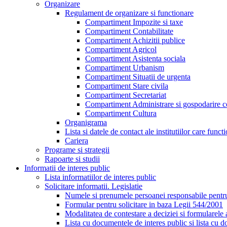
Organizare
Regulament de organizare si functionare
Compartiment Impozite si taxe
Compartiment Contabilitate
Compartiment Achizitii publice
Compartiment Agricol
Compartiment Asistenta sociala
Compartiment Urbanism
Compartiment Situatii de urgenta
Compartiment Stare civila
Compartiment Secretariat
Compartiment Administrare si gospodarire 
Compartiment Cultura
Organigrama
Lista si datele de contact ale institutiilor care 
Cariera
Programe si strategii
Rapoarte si studii
Informatii de interes public
Lista informatiilor de interes public
Solicitare informatii. Legislatie
Numele si prenumele persoanei responsabile pent
Formular pentru solicitare in baza Legii 544/2001
Modalitatea de contestare a deciziei si formularele 
Lista cu documentele de interes public si lista cu d