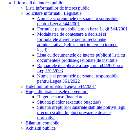
Informatii de interes public
Lista informatiilor de interes public
Solicitare informatii. Legislatie
Numele si prenumele persoanei responsabile
pentru Legea 544/2001
Formular pentru solicitare in baza Legii 544/2001
Modalitatea de contestare a deciziei si
formularele aferente pentru reclamatie
administrativa (refuz si netrimitere in termen
legal)
Lista cu documentele de interes public si lista cu
documentele produse/gestionate de institutie
Rapoartele de aplicare a Legii nr. 544/2001 si a
Legii 52/2003
Numele si prenumele persoanei responsabile
pentru Legea 361/2022
Buletinul informativ (Legea 544/2001)
Buget din toate sursele de venituri
Buget pe surse financiare
Situatia platilor (executia bugetara)
Situatia drepturilor salariale stabilite potrivit legii,
precum si alte drepturi prevazute de acte
normative
Bilanturi contabile
Achizitii publice