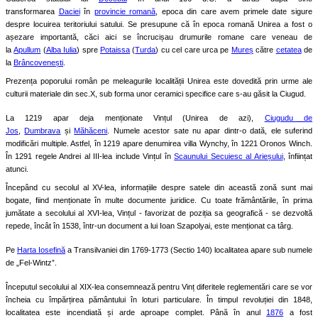
transformarea
Daciei
în
provincie romană
, epoca din care avem primele date sigure
despre locuirea teritoriului satului. Se presupune că în epoca romană Unirea a fost o
așezare importantă, căci aici se încrucișau drumurile romane care veneau de
la
Apullum
(
Alba Iulia
) spre
Potaissa
(
Turda
) cu cel care urca pe
Mureș
către
cetatea
de
la
Brâncovenești
.
Prezența poporului român pe meleagurile localității Unirea este dovedită prin urme ale
culturii materiale din sec.X, sub forma unor ceramici specifice care s-au găsit la Ciugud.
La 1219 apar deja menționate Vințul (Unirea de azi),
Ciugudu de
Jos
,
Dumbrava
și
Măhăceni
. Numele acestor sate nu apar dintr-o dată, ele suferind
modificări multiple. Astfel, în 1219 apare denumirea villa Wynchy, în 1221 Oronos Winch.
În 1291 regele Andrei al III-lea include Vințul în
Scaunului Secuiesc al Arieșului
, înființat
atunci.
Începând cu secolul al XV-lea, informațiile despre satele din această zonă sunt mai
bogate, fiind menționate în multe documente juridice. Cu toate frământările, în prima
jumătate a secolului al XVI-lea, Vințul - favorizat de poziția sa geografică - se dezvoltă
repede, încât în 1538, într-un document a lui Ioan Szapolyai, este menționat ca târg.
Pe
Harta Iosefină
a Transilvaniei din 1769-1773 (Sectio 140) localitatea apare sub numele
de „Fel-Wintz”.
Începutul secolului al XIX-lea consemnează pentru Vinț diferitele reglementări care se vor
încheia cu împărțirea pământului în loturi particulare. În timpul revoluției din 1848,
localitatea este incendiată și arde aproape complet. Până în anul
1876
a fost