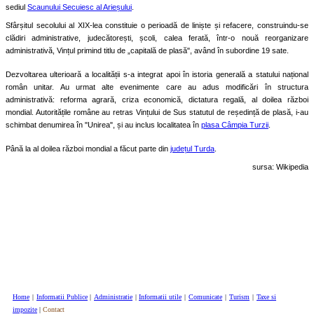
sediul
Scaunului Secuiesc al Arieșului
.
Sfârșitul secolului al XIX-lea constituie o perioadă de liniște și refacere, construindu-se
clădiri administrative, judecătorești, școli, calea ferată, într-o nouă reorganizare
administrativă, Vințul primind titlu de „capitală de plasă", având în subordine 19 sate.
Dezvoltarea ulterioară a localității s-a integrat apoi în istoria generală a statului național
român unitar. Au urmat alte evenimente care au adus modificări în structura
administrativă: reforma agrară, criza economică, dictatura regală, al doilea război
mondial. Autoritățile române au retras Vințului de Sus statutul de reședință de plasă, i-au
schimbat denumirea în "Unirea", și au inclus localitatea în
plasa Câmpia Turzii
.
Până la al doilea război mondial a făcut parte din
județul Turda
.
sursa: Wikipedia
Home
|
Informatii Publice
|
Administratie
|
Informatii utile
|
Comunicate
|
Turism
|
Taxe si
impozite
|
Contact