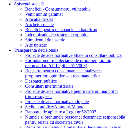
Asistență socială
Beneficii - Consumatorul vulnerabil
Venit minim garantat
Alocatia de stat
Anchete sociale
Beneficii pentru persoanele cu handicap
Indemnizatie de crestere a copilului
Stimulentul de insertie
Alte tipizate
Transparenta decizionala
Proiecte de acte normative aflate in consultare publica
Formular pentru colectarea de propuneri, opinii,
recomandari (cf. Legii nr.52/2003)
Registrul pentru consemnarea si analizarea
propunerilor, opiniilor sau recomandarilor
Dezbateri publice
Consultari interministeriale
Proiecte de acte normative pentru care nu mai pot fi
trimise sugestii
Proiecte de acte normative adoptate
Sedinte publice/Anunturi/Minute
Rapoarte de aplicare a Legii nr.52/2003
Numele si prenumele persoanei desemnate responsabila
pentru relatia cu societatea civila
Registrul asociatiilor, fundatiilor si federatiilor luate in