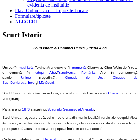
evidenta de instituitie
Plata Online Taxe si Impozite Locale
Formulare/tipizate
ALEGERI
Scurt Istoric
Scurt Istoric al Comunei Unirea, județul Alba
Unirea (în
maghiară
: Felvinc, Aranyosvinc, în
germană
: Oberwinz, Ober-Weinsdorf) este
o comună în
județul Alba
,
Transilvania
,
România
. Are în componență
satele:
Unirea
(reședință),
Ciugudu de Jos
,
Ciugudu de
Sus
,
Dumbrava
,
Inoc
și
Măhăceni
.
Satul Unirea, în structura sa actuală, a asimilat și fostul sat apropiat
Unirea II
(în trecut,
Vereșmart).
Până în anul
1876
a aparținut
Scaunului Secuiesc al Arieșului
.
Satul Unirea - așezare străveche - este una din marile localități rurale ale județului Alba.
Așezarea, a fost locuită din cele mai vechi timpuri, chiar dacă nu există date concrete, se
presupune că acest teritoriu a fost populat încă din epoca neolitică.
Căderea statului lui
Decebal
în anul 106 d.C. a atras după sine