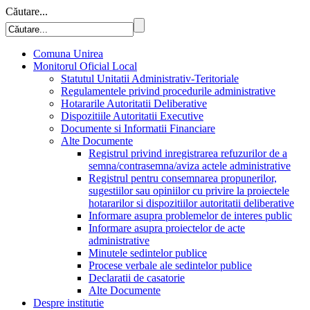
Căutare...
Comuna Unirea
Monitorul Oficial Local
Statutul Unitatii Administrativ-Teritoriale
Regulamentele privind procedurile administrative
Hotararile Autoritatii Deliberative
Dispozitiile Autoritatii Executive
Documente si Informatii Financiare
Alte Documente
Registrul privind inregistrarea refuzurilor de a
semna/contrasemna/aviza actele administrative
Registrul pentru consemnarea propunerilor,
sugestiilor sau opiniilor cu privire la proiectele
hotararilor si dispozitiilor autoritatii deliberative
Informare asupra problemelor de interes public
Informare asupra proiectelor de acte
administrative
Minutele sedintelor publice
Procese verbale ale sedintelor publice
Declaratii de casatorie
Alte Documente
Despre institutie