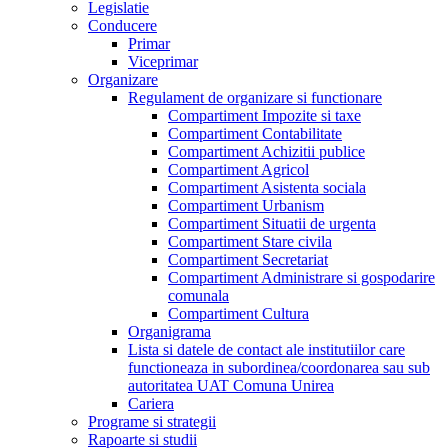
Legislatie
Conducere
Primar
Viceprimar
Organizare
Regulament de organizare si functionare
Compartiment Impozite si taxe
Compartiment Contabilitate
Compartiment Achizitii publice
Compartiment Agricol
Compartiment Asistenta sociala
Compartiment Urbanism
Compartiment Situatii de urgenta
Compartiment Stare civila
Compartiment Secretariat
Compartiment Administrare si gospodarire
comunala
Compartiment Cultura
Organigrama
Lista si datele de contact ale institutiilor care
functioneaza in subordinea/coordonarea sau sub
autoritatea UAT Comuna Unirea
Cariera
Programe si strategii
Rapoarte si studii