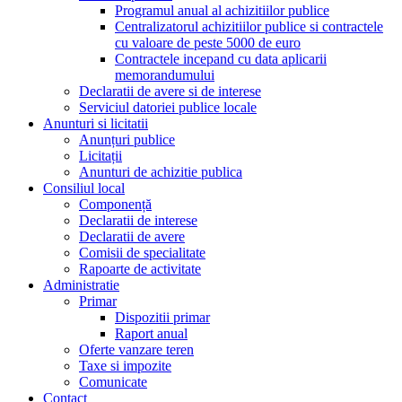
Programul anual al achizitiilor publice
Centralizatorul achizitiilor publice si contractele
cu valoare de peste 5000 de euro
Contractele incepand cu data aplicarii
memorandumului
Declaratii de avere si de interese
Serviciul datoriei publice locale
Anunturi si licitatii
Anunțuri publice
Licitații
Anunturi de achizitie publica
Consiliul local
Componență
Declaratii de interese
Declaratii de avere
Comisii de specialitate
Rapoarte de activitate
Administratie
Primar
Dispozitii primar
Raport anual
Oferte vanzare teren
Taxe si impozite
Comunicate
Contact