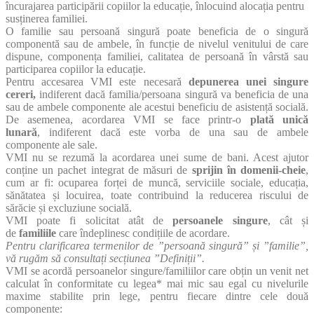
încurajarea participării copiilor la educație, înlocuind alocația pentru
susținerea familiei.
O familie sau persoană singură poate beneficia de o singură
componentă sau de ambele, în funcție de nivelul venitului de care
dispune, componența familiei, calitatea de persoană în vârstă sau
participarea copiilor la educație.
Pentru accesarea VMI este necesară
depunerea unei singure
cereri,
indiferent dacă familia/persoana singură va beneficia de una
sau de ambele componente ale acestui beneficiu de asistență socială.
De asemenea, acordarea VMI se face printr-o
plată unică
lunară
,
indiferent dacă este vorba de una sau de ambele
componente ale sale.
VMI nu se rezumă la acordarea unei sume de bani. Acest ajutor
conține un pachet integrat de măsuri de
sprijin în domenii-cheie
,
cum ar fi: ocuparea forței de muncă, serviciile sociale, educația,
sănătatea și locuirea, toate contribuind la reducerea riscului de
sărăcie și excluziune socială.
VMI poate fi solicitat atât de
persoanele singure
, cât și
de
familiile
care îndeplinesc condițiile de acordare.
Pentru clarificarea termenilor de ”persoană singură” și ”familie”,
vă rugăm să consultați secțiunea ”Definiții”.
VMI se acordă persoanelor singure/familiilor care obțin un venit net
calculat în conformitate cu legea* mai mic sau egal cu nivelurile
maxime stabilite prin lege, pentru fiecare dintre cele două
componente: