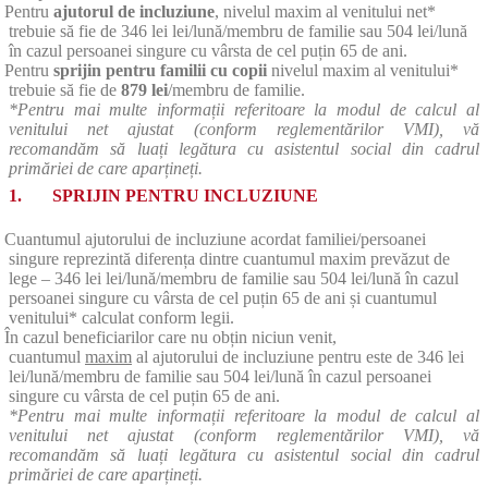
Pentru
ajutorul de incluziune
, nivelul maxim al venitului net*
trebuie să fie de 346 lei lei/lună/membru de familie sau 504 lei/lună
în cazul persoanei singure cu vârsta de cel puțin 65 de ani.
Pentru
sprijin pentru familii cu copii
nivelul maxim al venitului*
trebuie să fie de
879 lei
/membru de familie.
*Pentru mai multe informații referitoare la modul de calcul al
venitului net ajustat (conform reglementărilor VMI), vă
recomandăm să luați legătura cu asistentul social din cadrul
primăriei de care aparțineți.
1. SPRIJIN PENTRU INCLUZIUNE
Cuantumul ajutorului de incluziune acordat familiei/persoanei
singure reprezintă diferența dintre cuantumul maxim prevăzut de
lege – 346 lei lei/lună/membru de familie sau 504 lei/lună în cazul
persoanei singure cu vârsta de cel puțin 65 de ani și cuantumul
venitului* calculat conform legii.
În cazul beneficiarilor care nu obțin niciun venit,
cuantumul
maxim
al ajutorului de incluziune pentru este de 346 lei
lei/lună/membru de familie sau 504 lei/lună în cazul persoanei
singure cu vârsta de cel puțin 65 de ani.
*Pentru mai multe informații referitoare la modul de calcul al
venitului net ajustat (conform reglementărilor VMI), vă
recomandăm să luați legătura cu asistentul social din cadrul
primăriei de care aparțineți.