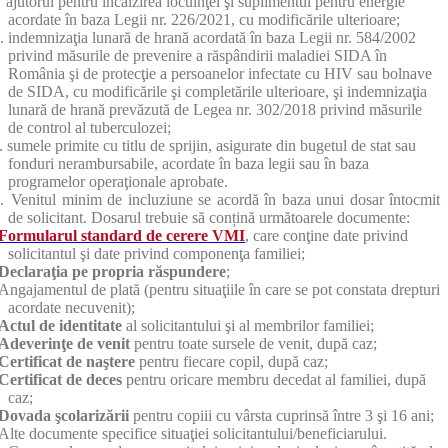
ajutorul pentru încălzirea locuinţei şi suplimentul pentru energie
acordate în baza Legii nr. 226/2021, cu modificările ulterioare;
.
indemnizaţia lunară de hrană acordată în baza Legii nr. 584/2002
privind măsurile de prevenire a răspândirii maladiei SIDA în
România şi de protecţie a persoanelor infectate cu HIV sau bolnave
de SIDA, cu modificările şi completările ulterioare, şi indemnizaţia
lunară de hrană prevăzută de Legea nr. 302/2018 privind măsurile
de control al tuberculozei;
.
sumele primite cu titlu de sprijin, asigurate din bugetul de stat sau
fonduri nerambursabile, acordate în baza legii sau în baza
programelor operaţionale aprobate.
.
Venitul minim de incluziune se acordă în baza unui dosar întocmit
de solicitant. Dosarul trebuie să conțină următoarele documente:
Formularul standard de cerere VMI
,
care conţine date privind
solicitantul şi date privind componenţa familiei;
Declaraţia pe propria răspundere
;
Angajamentul de plată (pentru situaţiile în care se pot constata drepturi
acordate necuvenit);
Actul de identitate
al solicitantului şi al membrilor familiei;
Adeverinţe de venit
pentru toate sursele de venit, după caz;
Certificat de naştere
pentru fiecare copil, după caz;
Certificat de deces
pentru oricare membru decedat al familiei, după
caz;
Dovada şcolarizării
pentru copiii cu vârsta cuprinsă între 3 şi 16 ani;
Alte documente specifice situaţiei solicitantului/beneficiarului.