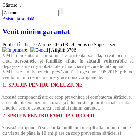
Căutare...
Asistență socială
Venit minim garantat
Publicat în Joi, 10 Aprilie 2025 08:59
|
Scris de Super User
|
|
| Afişări: 3706
VMI reprezintă un program de asistență socială, creat pentru a
ajuta
persoanele și familiile aflate în situații vulnerabile
să
depășească mai ușor obstacolele financiare pe care le întâmpină.
VMI este un beneficiu prevăzut în Legea nr. 196/2016 privind
venitul minim de incluziune și are două componente:
1.
SPRIJIN PENTRU INCLUZIUNE
Această componentă are ca scop prevenirea și combaterea sărăciei și
a riscului de excluziune socială și înlocuiește ajutorul social acordat
anterior pentru asigurarea venitului minim garantat.
2.
SPRIJIN PENTRU FAMILIA CU COPII
Această componentă se acordă familiilor cu copii aflați în întreținere
cu vârsta de până la 18 ani și are ca scop prevenirea sărăciei și