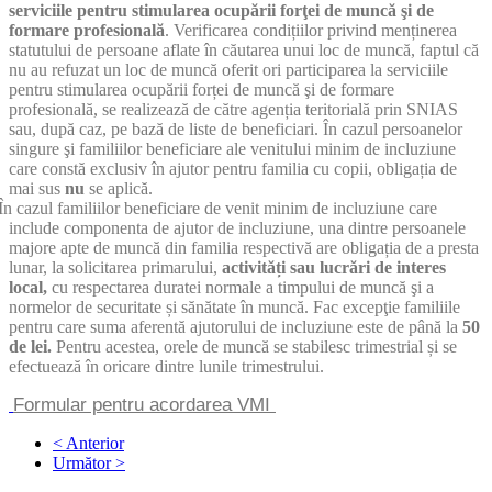
serviciile pentru stimularea ocupării forţei de muncă şi de
formare profesională
. Verificarea condițiilor privind menținerea
statutului de persoane aflate în căutarea unui loc de muncă, faptul că
nu au refuzat un loc de muncă oferit ori participarea la serviciile
pentru stimularea ocupării forței de muncă şi de formare
profesională, se realizează de către agenția teritorială prin SNIAS
sau, după caz, pe bază de liste de beneficiari. În cazul persoanelor
singure şi familiilor beneficiare ale venitului minim de incluziune
care constă exclusiv în ajutor pentru familia cu copii, obligația de
mai sus
nu
se aplică.
În cazul familiilor beneficiare de venit minim de incluziune care
include componenta de ajutor de incluziune, una dintre persoanele
majore apte de muncă din familia respectivă are obligația de a presta
lunar, la solicitarea primarului,
activități sau lucrări de interes
local,
cu respectarea duratei normale a timpului de muncă şi a
normelor de securitate și sănătate în muncă. Fac excepţie familiile
pentru care suma aferentă ajutorului de incluziune este de până la
50
de lei.
Pentru acestea, orele de muncă se stabilesc trimestrial și se
efectuează în oricare dintre lunile trimestrului.
Formular pentru acordarea VMI
< Anterior
Următor >