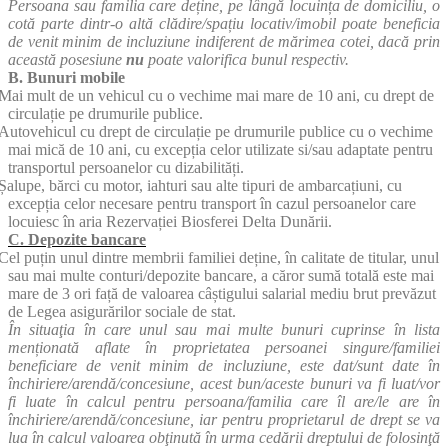
Persoana sau familia care deține, pe lângă locuința de domiciliu, o
cotă parte dintr-o altă clădire/spațiu locativ/imobil poate beneficia
de venit minim de incluziune indiferent de mărimea cotei, dacă prin
această posesiune
nu
poate valorifica bunul respectiv.
B. Bunuri mobile
Mai mult de un vehicul cu o vechime mai mare de 10 ani, cu drept de
circulație pe drumurile publice.
Autovehicul cu drept de circulație pe drumurile publice cu o vechime
mai mică de 10 ani, cu excepția celor utilizate si/sau adaptate pentru
transportul persoanelor cu dizabilități.
Șalupe, bărci cu motor, iahturi sau alte tipuri de ambarcațiuni, cu
excepția celor necesare pentru transport în cazul persoanelor care
locuiesc în aria Rezervației Biosferei Delta Dunării.
C. Depozite bancare
Cel puțin unul dintre membrii familiei deține, în calitate de titular, unul
sau mai multe conturi/depozite bancare, a căror sumă totală este mai
mare de 3 ori față de valoarea câștigului salarial mediu brut prevăzut
de Legea asigurărilor sociale de stat.
În situaţia în care unul sau mai multe bunuri cuprinse în lista
menționată aflate în proprietatea persoanei singure/familiei
beneficiare de venit minim de incluziune, este dat/sunt date în
închiriere/arendă/concesiune, acest bun/aceste bunuri va fi luat/vor
fi luate în calcul pentru persoana/familia care îl are/le are în
închiriere/arendă/concesiune, iar pentru proprietarul de drept se va
lua în calcul valoarea obţinută în urma cedării dreptului de folosinţă