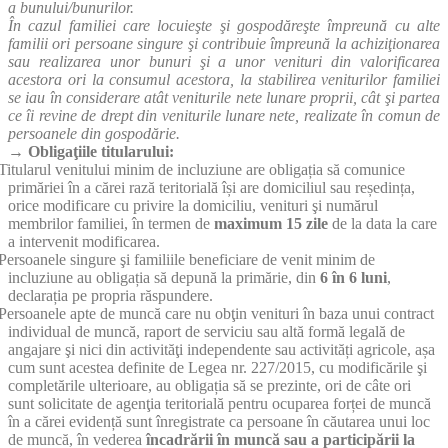
a bunului/bunurilor.
În cazul familiei care locuieşte şi gospodăreşte împreună cu alte
familii ori persoane singure şi contribuie împreună la achiziţionarea
sau realizarea unor bunuri şi a unor venituri din valorificarea
acestora ori la consumul acestora, la stabilirea veniturilor familiei
se iau în considerare atât veniturile nete lunare proprii, cât şi partea
ce îi revine de drept din veniturile lunare nete, realizate în comun de
persoanele din gospodărie.
→ Obligaţiile titularului:
Titularul venitului minim de incluziune are obligația să comunice
primăriei în a cărei rază teritorială își are domiciliul sau reședința,
orice modificare cu privire la domiciliu, venituri şi numărul
membrilor familiei, în termen de
maximum 15 zile
de la data la care
a intervenit modificarea.
Persoanele singure şi familiile beneficiare de venit minim de
incluziune au obligația să depună la primărie, din
6 în 6 luni
,
declarația pe propria răspundere.
Persoanele apte de muncă care nu obţin venituri în baza unui contract
individual de muncă, raport de serviciu sau altă formă legală de
angajare şi nici din activităţi independente sau activități agricole, așa
cum sunt acestea definite de Legea nr. 227/2015, cu modificările şi
completările ulterioare, au obligația să se prezinte, ori de câte ori
sunt solicitate de agenţia teritorială pentru ocuparea forței de muncă
în a cărei evidență sunt înregistrate ca persoane în căutarea unui loc
de muncă, în vederea
încadrării în muncă sau a participării la