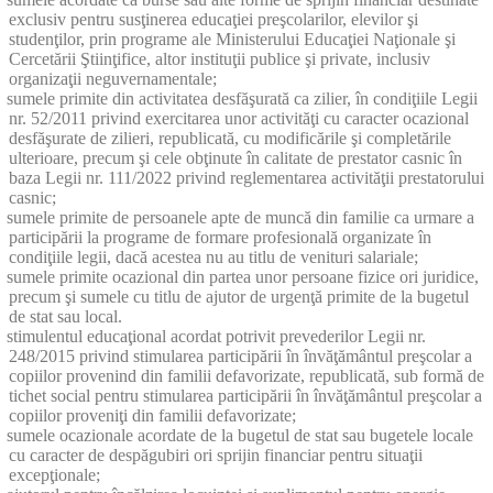
exclusiv pentru susţinerea educaţiei preşcolarilor, elevilor şi
studenţilor, prin programe ale Ministerului Educaţiei Naţionale şi
Cercetării Ştiinţifice, altor instituţii publice şi private, inclusiv
organizaţii neguvernamentale;
sumele primite din activitatea desfăşurată ca zilier, în condiţiile Legii
nr. 52/2011 privind exercitarea unor activităţi cu caracter ocazional
desfăşurate de zilieri, republicată, cu modificările şi completările
ulterioare, precum şi cele obţinute în calitate de prestator casnic în
baza Legii nr. 111/2022 privind reglementarea activităţii prestatorului
casnic;
sumele primite de persoanele apte de muncă din familie ca urmare a
participării la programe de formare profesională organizate în
condiţiile legii, dacă acestea nu au titlu de venituri salariale;
sumele primite ocazional din partea unor persoane fizice ori juridice,
precum şi sumele cu titlu de ajutor de urgenţă primite de la bugetul
de stat sau local.
stimulentul educaţional acordat potrivit prevederilor Legii nr.
248/2015 privind stimularea participării în învăţământul preşcolar a
copiilor provenind din familii defavorizate, republicată, sub formă de
tichet social pentru stimularea participării în învăţământul preşcolar a
copiilor proveniţi din familii defavorizate;
sumele ocazionale acordate de la bugetul de stat sau bugetele locale
cu caracter de despăgubiri ori sprijin financiar pentru situaţii
excepţionale;