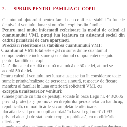
2. SPRIJIN PENTRU FAMILIA CU COPII
Cuantumul ajutorului pentru familia cu copii este stabilit în funcție
de nivelul venitului lunar și numărul copiilor din familie.
Pentru mai multe informații referitoare la modul de calcul al
cuantumului VMI, puteți lua legătura cu asistentul social din
cadrul primăriei de care aparțineți.
Precizări referitoare la stabilirea cuantumului VMI:
Cuantumul VMI total
este egal cu suma dintre cuantumul
componentei de incluziune și cuantumul componentei de ajutor
pentru familiile cu copii.
Dacă din calcul rezultă o sumă mai mică de 50 de lei, atunci se
acordă
50 de lei.
Pentru calculul venitului net lunar ajustat se iau în considerare toate
sumele primite/realizate de persoana singură, respectiv de fiecare
membru al familiei în luna anterioară solicitării VMI,
cu
excepţia
următoarelor venituri:
sumele primite cu titlu de prestaţii sociale în baza Legii nr. 448/2006
privind protecţia şi promovarea drepturilor persoanelor cu handicap,
republicată, cu modificările şi completările ulterioare;
alocaţia de stat pentru copii acordată în baza Legii nr. 61/1993
privind alocaţia de stat pentru copii, republicată, cu modificările
ulterioare;
sumele acordate ca burse sau alte forme de sprijin financiar destinate