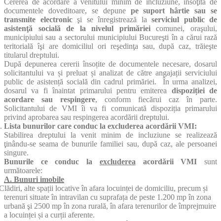
Cererea de acordare a venitului minim de incluziune, însoţită de
documentele doveditoare, se depune
pe suport hârtie sau se
transmite electronic
şi se înregistrează la
serviciul public de
asistenţă socială de la nivelul primăriei
comunei, oraşului,
municipiului sau a sectorului municipiului Bucureşti în a cărui rază
teritorială îşi are domiciliul ori reşedinţa sau, după caz, trăieşte
titularul dreptului.
După depunerea cererii însoțite de documentele necesare,
dosarul
solicitantului va și preluat și analizat de către angajații serviciului
public de asistență socială din cadrul primăriei. În urma analizei,
dosarul va fi înaintat primarului pentru emiterea
dispoziției de
acordare
sau respingere
, conform fiecărui caz în parte.
Solicitantului de VMI îi va fi comunicată dispoziția primarului
privind aprobarea sau respingerea acordării dreptului.
.
Lista bunurilor care conduc la excluderea acordării VMI:
Stabilirea dreptului la venit minim de incluziune se realizează
ţinându-se seama de bunurile familiei sau, după caz, ale persoanei
singure.
Bunurile ce conduc la
excluderea
acordării VMI
sunt
următoarele:
A. Bunuri imobile
Clădiri, alte spații locative în afara locuinței de domiciliu, precum și
terenuri situate în intravilan cu suprafața de peste 1.200 mp în zona
urbană şi 2500 mp în zona rurală, în afara terenurilor de împrejmuire
a locuinței și a curții aferente.