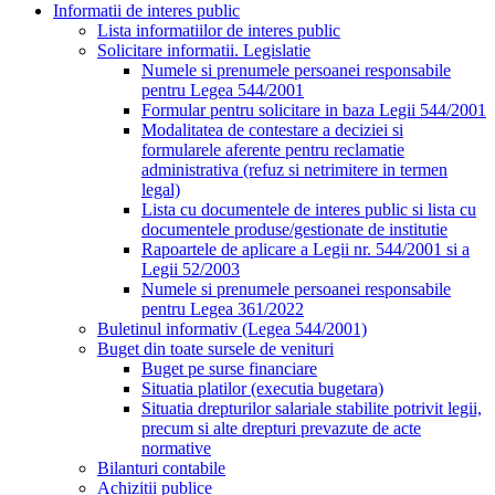
Informatii de interes public
Lista informatiilor de interes public
Solicitare informatii. Legislatie
Numele si prenumele persoanei responsabile
pentru Legea 544/2001
Formular pentru solicitare in baza Legii 544/2001
Modalitatea de contestare a deciziei si
formularele aferente pentru reclamatie
administrativa (refuz si netrimitere in termen
legal)
Lista cu documentele de interes public si lista cu
documentele produse/gestionate de institutie
Rapoartele de aplicare a Legii nr. 544/2001 si a
Legii 52/2003
Numele si prenumele persoanei responsabile
pentru Legea 361/2022
Buletinul informativ (Legea 544/2001)
Buget din toate sursele de venituri
Buget pe surse financiare
Situatia platilor (executia bugetara)
Situatia drepturilor salariale stabilite potrivit legii,
precum si alte drepturi prevazute de acte
normative
Bilanturi contabile
Achizitii publice