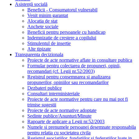
Asistență socială
Beneficii - Consumatorul vulnerabil
Venit minim garantat
Alocatia de stat
Anchete sociale
Beneficii pentru persoanele cu handicap
Indemnizatie de crestere a copilului
Stimulentul de insertie
Alte tipizate
Transparenta decizionala
Proiecte de acte normative aflate in consultare publica
Formular pentru colectarea de propuneri, opinii,
recomandari (cf. Legii nr.52/2003)
Registrul pentru consemnarea si analizarea
propunerilor, opiniilor sau recomandarilor
Dezbateri publice
Consultari interministeriale
Proiecte de acte normative pentru care nu mai pot fi
trimise sugestii
Proiecte de acte normative adoptate
Sedinte publice/Anunturi/Minute
Rapoarte de aplicare a Legii nr.52/2003
Numele si prenumele persoanei desemnate responsabila
pentru relatia cu societatea civila
Registrul asociatiilor, fundatiilor si federatiilor luate in