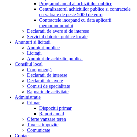
Programul anual al achizitiilor publice
Centralizatorul achizitiilor publice si contractele
cu valoare de peste 5000 de euro
Contractele incepand cu data aplicarii
memorandumului
Declaratii de avere si de interese
Serviciul datoriei publice locale
Anunturi si licitatii
Anunțuri publice
Licitații
Anunturi de achizitie publica
Consiliul local
Componență
Declaratii de interese
Declaratii de avere
Comisii de specialitate
Rapoarte de activitate
Administratie
Primar
Dispozitii primar
Raport anual
Oferte vanzare teren
Taxe si impozite
Comunicate
Contact