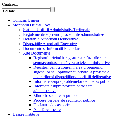
Căutare...
Comuna Unirea
Monitorul Oficial Local
Statutul Unitatii Administrativ-Teritoriale
Regulamentele privind procedurile administrative
Hotararile Autoritatii Deliberative
Dispozitiile Autoritatii Executive
Documente si Informatii Financiare
Alte Documente
Registrul privind inregistrarea refuzurilor de a
semna/contrasemna/aviza actele administrative
Registrul pentru consemnarea propunerilor,
sugestiilor sau opiniilor cu privire la proiectele
hotararilor si dispozitiilor autoritatii deliberative
Informare asupra problemelor de interes public
Informare asupra proiectelor de acte
administrative
Minutele sedintelor publice
Procese verbale ale sedintelor publice
Declaratii de casatorie
Alte Documente
Despre institutie