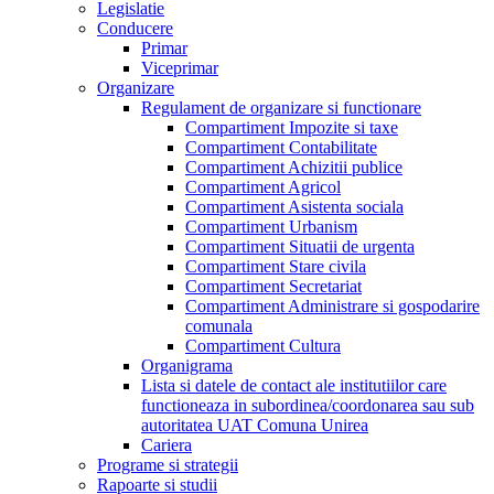
Legislatie
Conducere
Primar
Viceprimar
Organizare
Regulament de organizare si functionare
Compartiment Impozite si taxe
Compartiment Contabilitate
Compartiment Achizitii publice
Compartiment Agricol
Compartiment Asistenta sociala
Compartiment Urbanism
Compartiment Situatii de urgenta
Compartiment Stare civila
Compartiment Secretariat
Compartiment Administrare si gospodarire
comunala
Compartiment Cultura
Organigrama
Lista si datele de contact ale institutiilor care
functioneaza in subordinea/coordonarea sau sub
autoritatea UAT Comuna Unirea
Cariera
Programe si strategii
Rapoarte si studii