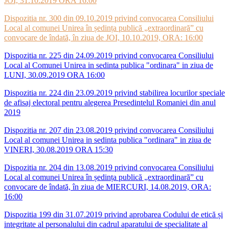
JOI, 31.10.2019 ORA 16:00
Dispozitia nr. 300 din 09.10.2019 privind convocarea Consiliului
Local al comunei Unirea în ședința publică „extraordinară” cu
convocare de îndată, în ziua de JOI, 10.10.2019, ORA: 16:00
Dispozitia nr. 225 din 24.09.2019 privind convocarea Consiliului
Local al Comunei Unirea in sedinta publica "ordinara" in ziua de
LUNI, 30.09.2019 ORA 16:00
Dispozitia nr. 224 din 23.09.2019 privind stabilirea locurilor speciale
de afisaj electoral pentru alegerea Presedintelul Romaniei din anul
2019
Dispozitia nr. 207 din 23.08.2019 privind convocarea Consiliului
Local al comunei Unirea in sedinta publica "ordinara" in ziua de
VINERI, 30.08.2019 ORA 15:30
Dispozitia nr. 204 din 13.08.2019 privind convocarea Consiliului
Local al comunei Unirea în ședința publică „extraordinară” cu
convocare de îndată, în ziua de MIERCURI, 14.08.2019, ORA:
16:00
Dispozitia 199 din 31.07.2019 privind aprobarea Codului de etică și
integritate al personalului din cadrul aparatului de specialitate al