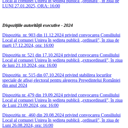
Local al comunei Unirea în ședința publică „ordinară”, în ziua de
LUNI 27.01.2025, ORA: 16:00
Dispozițiile autorității executive - 2024
Dispoziția nr. 903 din 11.12.2024 privind convocarea Consiliului
Local al comunei Unirea în ședința publică „ordinară”, în ziua de
marți 17.12.2024, ora: 16:00
Dispoziția nr. 521 din 17.10.2024 privind convocarea Consiliului
Local al comunei Unirea în ședința publică „extraordinară”, în ziua
de luni 21.10.2024, ora: 16:00
Dispoziția nr. 515 din 07.10.2024 privind stabilirea locurilor
speciale de afișaj electoral pentru alegerea Președintelui României
din anul 2024
Dispoziția nr. 479 din 19.09.2024 privind convocarea Consiliului
Local al comunei Unirea în ședința publică „extraordinară”, în ziua
de Luni 23.09.2024, ora: 16:00
Dispoziția nr. 460 din 20.08.2024 privind convocarea Consiliului
Local al comunei Unirea în ședința publică „ordinară”, în ziua de
Luni 26.08.2024, ora: 16:00