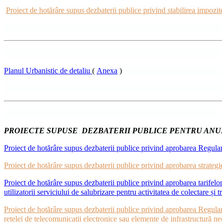
Proiect de hotărâre supus dezbaterii publice privind stabilirea impozite
Planul Urbanistic de detaliu
(
Anexa
)
PROIECTE SUPUSE DEZBATERII PUBLICE PENTRU ANUL
Proiect de hotărâre supus dezbaterii publice privind aprobarea Regula
Proiect de hotărâre supus dezbaterii publice privind aprobarea strat
Proiect de hotărâre supus dezbaterii publice privind aprobarea tarifelo
utilizatorii serviciului de salubrizare pentru activitatea de colectare și
Proiect de hotărâre supus dezbaterii publice privind aprobarea Regulamen
rețelei de telecomunicații electronice sau elemente de infrastructură ne