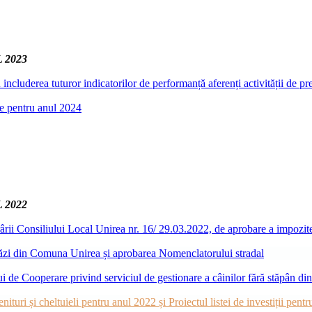
 2023
ncluderea tuturor indicatorilor de performanță aferenți activității de pr
le pentru anul 2024
 2022
rii Consiliului Local Unirea nr. 16/ 29.03.2022, de aprobare a impozitel
străzi din Comuna Unirea și aprobarea Nomenclatorului stradal
ui de Cooperare privind serviciul de gestionare a câinilor fără stăpân d
ituri și cheltuieli pentru anul 2022 și Proiectul listei de investiții pent