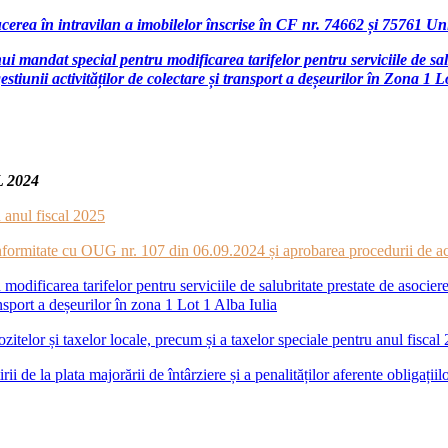
erea în intravilan a imobilelor înscrise în CF nr. 74662 și 75761 Un
unui mandat special pentru modificarea tarifelor pentru serviciil
unii activităților de colectare și transport a deșeurilor în Zona 1 L
 2024
 anul fiscal 2025
conformitate cu OUG nr. 107 din 06.09.2024 și aprobarea procedurii de a
modificarea tarifelor pentru serviciile de salubritate prestate de aso
ansport a deșeurilor în zona 1 Lot 1 Alba Iulia
itelor și taxelor locale, precum și a taxelor speciale pentru anul fiscal
 de la plata majorării de întârziere și a penalităților aferente obligațiilo