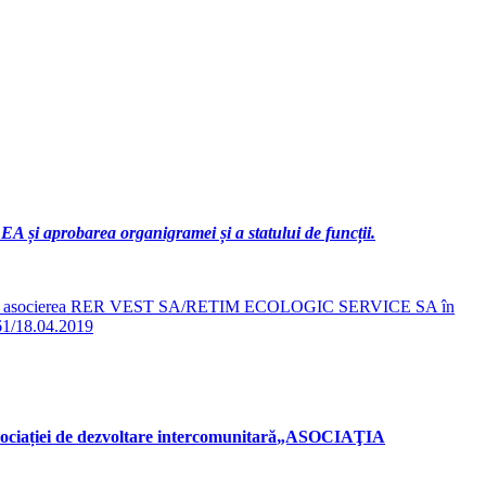
 și aprobarea organigramei și a statului de funcții.
prestate de asocierea RER VEST SA/RETIM ECOLOGIC SERVICE SA în
. 61/18.04.2019
ocia
ției de dezvoltare intercomunitară
„ASOCIAŢIA