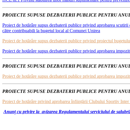
PROIECTE SUPUSE DEZBATERII PUBLICE PENTRU ANUL
Proiect de hotărâre supus dezbaterii publice privind aprobarea scutirii de
către contribuabili la bugetul local al Comunei Unirea
Proiect de hotărâre supus dezbaterii publice privind proiectul bugetului
Proiect de hotărâre supus dezbaterii publice privind aprobarea impozit
PROIECTE SUPUSE DEZBATERII PUBLICE PENTRU ANUL
Proiect de hotărâre supus dezbaterii publice privind aprobarea impozit
PROIECTE SUPUSE DEZBATERII PUBLICE PENTRU ANUL
Proiect de hotărâre privind aprobarea înființării Clubului Sportiv Inter
Anunț cu privire la avizarea Regulamentului serviciului de salubriz