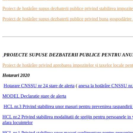
Proiect de hotărâre supus dezbaterii publice privind stabilirea impozite
Proiect de hotărâre supus dezbaterii publice privind buna gospodărir
PROIECTE SUPUSE DEZBATERII PUBLICE PENTRU ANUL
Proiect de hotărâre privind aprobarea impozitelor și taxelor locale pe
Hotarari 2020
Hotarare CNSSU nr 24 stare de alerta
(
anexa la hotărâre CNSSU nr. 
MODEL Declaratie stare de alerta
HCL nr.3 Privind stabilirea unor masuri pentru prevenirea raspandirii 
HCL nr.2 Privind stabilirea modalitatii de sprijin pentru persoanele in v
afara locuintelor
HCL nr.1 Privind stabilirea unor masuri suplimentare pentru prevenire