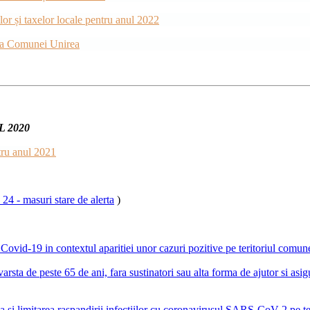
lor și taxelor locale pentru anul 2022
e a Comunei Unirea
 2020
ntru anul 2021
24 - masuri stare de alerta
)
Covid-19 in contextul aparitiei unor cazuri pozitive pe teritoriul comun
arsta de peste 65 de ani, fara sustinatori sau alta forma de ajutor si asig
a si limitarea raspandirii infectiilor cu coronavirusul SARS-CoV-2 pe t