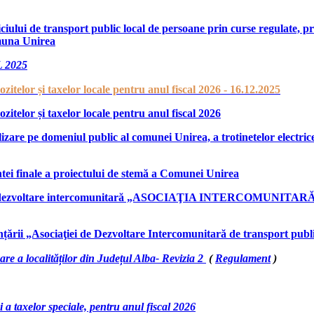
viciului de transport public local de persoane prin curse regulate
omuna Unirea
 2025
itelor și taxelor locale pentru anul fiscal 2026 - 16.12.2025
itelor și taxelor locale pentru anul fiscal 2026
lizare pe domeniul public al comunei Unirea, a trotinetelor electrice
ntei finale a proiectului de stemă a Comunei Unirea
asociației de dezvoltare intercomunitară „ASOCIAŢIA INTE
iințării „Asociaţiei de Dezvoltare Intercomunitară de transport p
re a localităților din Județul Alba- Revizia 2
(
Regulament
)
i a taxelor speciale, pentru anul fiscal 2026