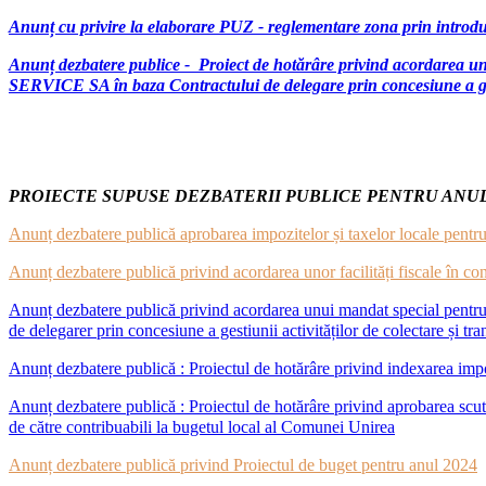
Anunț cu privire la elaborare PUZ - reglementare zona prin introduc
Anunț dezbatere publice - Proiect de hotărâre privind acordarea 
SERVICE SA în baza Contractului de delegare prin concesiune a gesti
PROIECTE SUPUSE DEZBATERII PUBLICE PENTRU ANUL
Anunț dezbatere publică aprobarea impozitelor și taxelor locale pentru
Anunț dezbatere publică privind acordarea unor facilități fiscale în 
Anunț dezbatere publică privind acordarea unui mandat special pentru 
de delegarer prin concesiune a gestiunii activităților de colectare și tr
Anunț dezbatere publică : Proiectul de hotărâre privind indexarea impoz
Anunț dezbatere publică : Proiectul de hotărâre privind aprobarea scutirii
de către contribuabili la bugetul local al Comunei Unirea
Anunț dezbatere publică privind Proiectul de buget pentru anul 2024