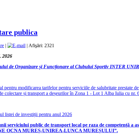
tare publica
|
| Afişări: 2321
 2026
ului de Organizare și Funcționare al Clubului Sportiv INTER UNIREA
ial pentru modificarea tarifelor pentru serviciile de salubritate 
de colectare și transport a deșeurilor în Zona 1 - Lot 1 Alba Iulia cu nr
ul listei de investiții pentru anul 2026
unii serviciului public de transport local pe raza de competență a
as
NE OCNA MUREȘ-UNIREA-LUNCA MUREȘULUI”.