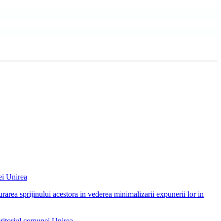
ei Unirea
urarea sprijinului acestora in vederea minimalizarii expunerii lor in
eritoriul comunei Unirea