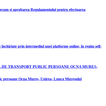
, precum și aprobarea Regulamentului pentru efectuarea
 închiriate prin intermediul unei platforme online, în regim self-
RCOMUNITARĂ DE TRANSPORT PUBLIC PERSOANE OCNA MUREȘ-
ublic persoane Ocna Mureș- Unirea- Lunca Mureșului