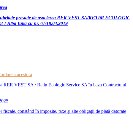
irea
e de salubritate prestate de asocierea RER VEST SA/RETIM ECOLOGIC
ot 1 Alba Iulia cu nr. 61/18.04.2019
cordare a acestora
cierea RER VEST SA / Retin Ecologic Service SA în baza Contractului
 2025
r fiscale, constând în impozite, taxe și alte obligații de plată datorate