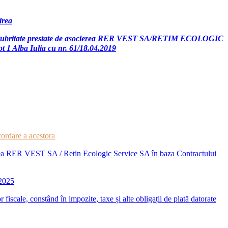
irea
e de salubritate prestate de asocierea RER VEST SA/RETIM ECOLOGIC
ot 1 Alba Iulia cu nr. 61/18.04.2019
cordare a acestora
cierea RER VEST SA / Retin Ecologic Service SA în baza Contractului
 2025
r fiscale, constând în impozite, taxe și alte obligații de plată datorate