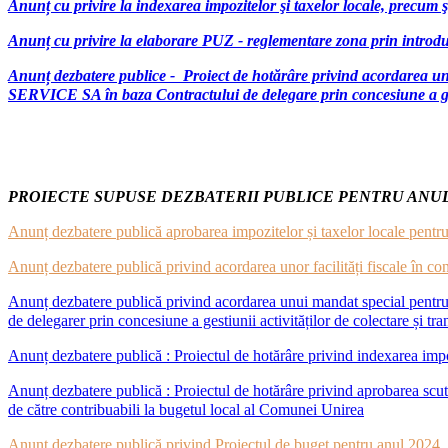
Anunț cu privire la indexarea impozitelor şi taxelor locale, precum ş
Anunț cu privire la elaborare PUZ - reglementare zona prin introduc
Anunț dezbatere publice - Proiect de hotărâre privind acordarea 
SERVICE SA în baza Contractului de delegare prin concesiune a gesti
PROIECTE SUPUSE DEZBATERII PUBLICE PENTRU ANUL
Anunț dezbatere publică aprobarea impozitelor și taxelor locale pentru
Anunț dezbatere publică privind acordarea unor facilități fiscale în 
Anunț dezbatere publică privind acordarea unui mandat special pentru 
de delegarer prin concesiune a gestiunii activităților de colectare și tr
Anunț dezbatere publică : Proiectul de hotărâre privind indexarea impoz
Anunț dezbatere publică : Proiectul de hotărâre privind aprobarea scutirii
de către contribuabili la bugetul local al Comunei Unirea
Anunț dezbatere publică privind Proiectul de buget pentru anul 2024