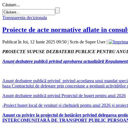
Căutare...
Transparenta decizionala
Proiecte de acte normative aflate in consul
Publicat în Joi, 12 Iunie 2025 09:50
|
Scris de Super User
|
PROIECTE SUPUSE DEZBATERII PUBLICE PENTRU ANUL
Anunț dezbatere publică privind aprobarea actualizării Regulament
Anunț dezbatere publică privind
privind acordarea unui mandat spec
baza Contractului de delegare prin concesiune a gestiunii activităților 
Anunț dezbatere publică privind Proiectul de buget pentru anul 2026
-Proiect buget local de venituri și cheltuieli pentru anul 2026 și proiect
Anunț cu privire la p
roiectul de hotărâre
privind delegarea
gesti
INTERCOMUNITARĂ DE TRANSPORT PUBLIC PERSOA