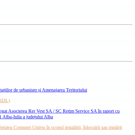
ațiilor de urbanism și Amenajarea Teritoriului
( SDL)
 delegat Asocierea Rer Vest SA / SC Retim Service SA în raport cu
 1 Alba-Iulia a județului Alba
ietatea Comunei Unirea în scopul instalării, înlocuirii sau mutării