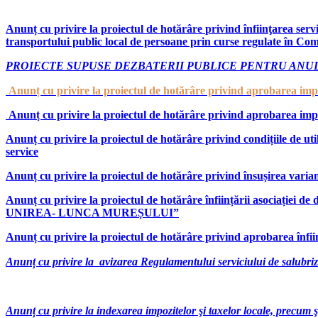
Anunț cu privire la proiectul de hotărâre
privind înfiinţarea ser
transportului public local de persoane prin curse regulate în C
PROIECTE SUPUSE DEZBATERII PUBLICE PENTRU ANUL
Anunț cu privire la proiectul de hotărâre privind aprobarea impoz
Anunț cu privire la proiectul de hotărâre privind aprobarea impoz
Anunț cu privire la proiectul de hotărâre privind condițiile de uti
service
Anunț cu privire la proiectul de hotărâre privind însușirea varia
Anunț cu privire la proiectul de hotărâre înființării 
UNIREA- LUNCA MUREȘULUI”
Anunț cu privire la p
roiectul de hotărâre privind aprobarea înf
Anunț cu privire la avizarea Regulamentului serviciului de salubriza
Anunț cu privire la indexarea impozitelor şi taxelor locale, precum ş