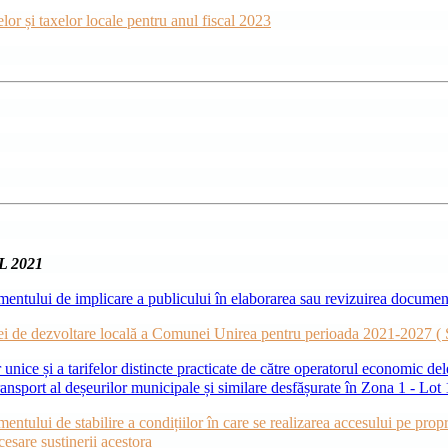
lor și taxelor locale pentru anul fiscal 2023
 2021
mentului de implicare a publicului în elaborarea sau revizuirea document
egiei de dezvoltare locală a Comunei Unirea pentru perioada 2021-2027 
r unice și a tarifelor distincte practicate de către operatorul economic
 transport al deșeurilor municipale și similare desfășurate în Zona 1 - Lot
tului de stabilire a condițiilor în care se realizarea accesului pe propr
cesare susținerii acestora