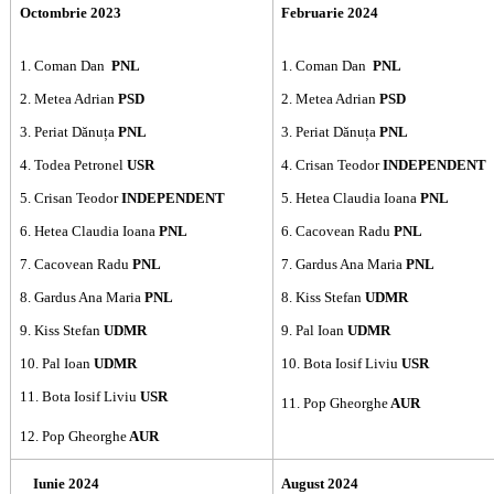
Octombrie 2023
Februarie 2024
1. Coman Dan
PNL
1. Coman Dan
PNL
2. Metea Adrian
PSD
2. Metea Adrian
PSD
3. Periat Dănuța
PNL
3. Periat Dănuța
PNL
4. Todea Petronel
USR
4. Crisan Teodor
INDEPENDENT
5. Crisan Teodor
INDEPENDENT
5. Hetea Claudia Ioana
PNL
6. Hetea Claudia Ioana
PNL
6. Cacovean Radu
PNL
7. Cacovean Radu
PNL
7. Gardus Ana Maria
PNL
8. Gardus Ana Maria
PNL
8. Kiss Stefan
UDMR
9. Kiss Stefan
UDMR
9. Pal Ioan
UDMR
10. Pal Ioan
UDMR
10. Bota Iosif Liviu
USR
11. Bota Iosif Liviu
USR
11. Pop Gheorghe
AUR
12. Pop Gheorghe
AUR
Iunie 2024
August 2024