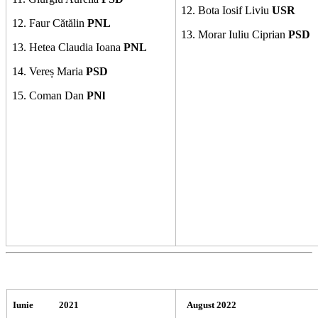
12. Bota Iosif Liviu
USR
12. Faur Cătălin
PNL
13. Morar Iuliu Ciprian
PSD
13. Hetea Claudia Ioana
PNL
14. Vereș Maria
PSD
15.
Coman Dan
PNl
Iunie 2021
August 2022