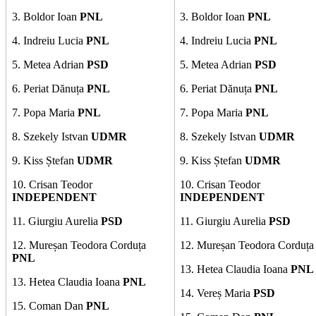
3. Boldor Ioan
PNL
3. Boldor Ioan
PNL
4. Indreiu Lucia
PNL
4. Indreiu Lucia
PNL
5. Metea Adrian
PSD
5. Metea Adrian
PSD
6. Periat Dănuța
PNL
6. Periat Dănuța
PNL
7. Popa Maria
PNL
7. Popa Maria
PNL
8. Szekely Istvan
UDMR
8. Szekely Istvan
UDMR
9. Kiss Ștefan
UDMR
9. Kiss Ștefan
UDMR
10. Crisan Teodor
10. Crisan Teodor
INDEPENDENT
INDEPENDENT
11. Giurgiu Aurelia
PSD
11. Giurgiu Aurelia
PSD
12. Mureșan Teodora Corduța
12. Mureșan Teodora Corduț
PNL
13. Hetea Claudia Ioana
PNL
13. Hetea Claudia Ioana
PNL
14. Vereș Maria
PSD
15.
Coman Dan
PNL