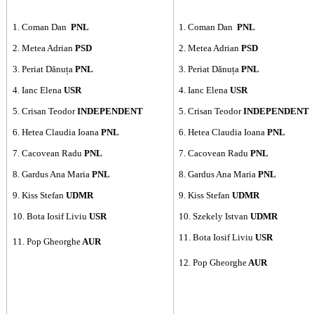
1. Coman Dan
PNL
1. Coman Dan
PNL
2. Metea Adrian
PSD
2. Metea Adrian
PSD
3. Periat Dănuța
PNL
3. Periat Dănuța
PNL
4. Ianc Elena
USR
4. Ianc Elena
USR
5. Crisan Teodor
INDEPENDENT
5. Crisan Teodor
INDEPENDENT
6. Hetea Claudia Ioana
PNL
6. Hetea Claudia Ioana
PNL
7. Cacovean Radu
PNL
7. Cacovean Radu
PNL
8. Gardus Ana Maria
PNL
8. Gardus Ana Maria
PNL
9. Kiss Stefan
UDMR
9. Kiss Stefan
UDMR
10. Bota Iosif Liviu
USR
10. Szekely Istvan
UDMR
11. Bota Iosif Liviu
USR
11. Pop Gheorghe
AUR
12. Pop Gheorghe
AUR