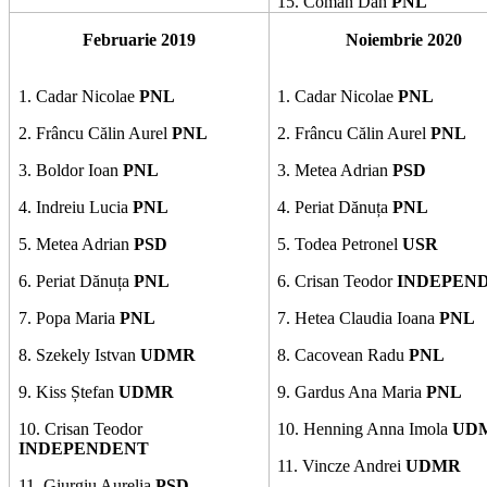
15.
Coman Dan
PNL
Februarie 2019
Noiembrie 2020
1. Cadar Nicolae
PNL
1. Cadar Nicolae
PNL
2. Frâncu Călin Aurel
PNL
2. Frâncu Călin Aurel
PNL
3. Boldor Ioan
PNL
3. Metea Adrian
PSD
4. Indreiu Lucia
PNL
4. Periat Dănuța
PNL
5. Metea Adrian
PSD
5. Todea Petronel
USR
6. Periat Dănuța
PNL
6. Crisan Teodor
INDEPEN
7. Popa Maria
PNL
7. Hetea Claudia Ioana
PNL
8. Szekely Istvan
UDMR
8. Cacovean Radu
PNL
9. Kiss Ștefan
UDMR
9. Gardus Ana Maria
PNL
10. Crisan Teodor
10. Henning Anna Imola
UD
INDEPENDENT
11. Vincze Andrei
UDMR
11. Giurgiu Aurelia
PSD