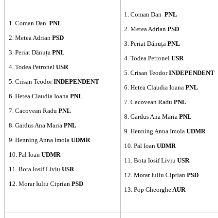
1. Coman Dan
PNL
1. Coman Dan
PNL
2. Metea Adrian
PSD
2. Metea Adrian
PSD
3. Periat Dănuța
PNL
3. Periat Dănuța
PNL
4. Todea Petronel
USR
4. Todea Petronel
USR
5. Crisan Teodor
INDEPENDENT
5. Crisan Teodor
INDEPENDENT
6. Hetea Claudia Ioana
PNL
6. Hetea Claudia Ioana
PNL
7. Cacovean Radu
PNL
7. Cacovean Radu
PNL
8. Gardus Ana Maria
PNL
8. Gardus Ana Maria
PNL
9. Henning Anna Imola
UDMR
9. Henning Anna Imola
UDMR
10. Pal Ioan
UDMR
10. Pal Ioan
UDMR
11. Bota Iosif Liviu
USR
11. Bota Iosif Liviu
USR
12. Morar Iuliu Ciprian
PSD
12. Morar Iuliu Ciprian
PSD
13. Pop Gheorghe
AUR