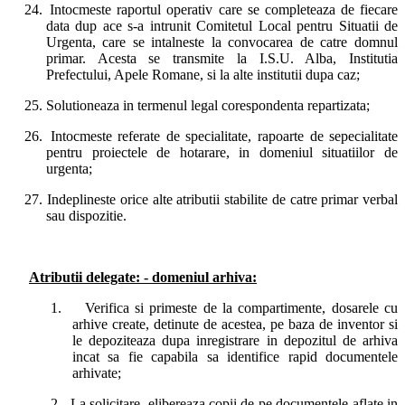
24.
Intocmeste raportul operativ care se completeaza de fiecare
data dup ace s-a intrunit Comitetul Local pentru Situatii de
Urgenta, care se intalneste la convocarea de catre domnul
primar. Acesta se transmite la I.S.U. Alba, Institutia
Prefectului, Apele Romane, si la alte institutii dupa caz;
25.
Solutioneaza in termenul legal corespondenta repartizata;
26.
Intocmeste referate de specialitate, rapoarte de sepecialitate
pentru proiectele de hotarare, in domeniul situatiilor de
urgenta;
27.
Indeplineste orice alte atributii stabilite de catre primar verbal
sau dispozitie.
Atributii delegate: - domeniul arhiva:
1.
Verifica si primeste de la compartimente, dosarele cu
arhive create, detinute de acestea, pe baza de inventor si
le depoziteaza dupa inregistrare in depozitul de arhiva
incat sa fie capabila sa identifice rapid documentele
arhivate;
2.
La solicitare, elibereaza copii de pe documentele aflate in