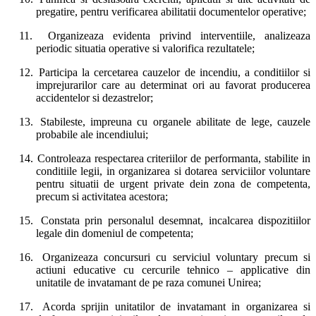
pregatire, pentru verificarea abilitatii documentelor operative;
11.
Organizeaza evidenta privind interventiile, analizeaza
periodic situatia operative si valorifica rezultatele;
12.
Participa la cercetarea cauzelor de incendiu, a conditiilor si
imprejurarilor care au determinat ori au favorat producerea
accidentelor si dezastrelor;
13.
Stabileste, impreuna cu organele abilitate de lege, cauzele
probabile ale incendiului;
14.
Controleaza respectarea criteriilor de performanta, stabilite in
conditiile legii, in organizarea si dotarea serviciilor voluntare
pentru situatii de urgent private dein zona de competenta,
precum si activitatea acestora;
15.
Constata prin personalul desemnat, incalcarea dispozitiilor
legale din domeniul de competenta;
16.
Organizeaza concursuri cu serviciul voluntary precum si
actiuni educative cu cercurile tehnico – applicative din
unitatile de invatamant de pe raza comunei Unirea;
17.
Acorda sprijin unitatilor de invatamant in organizarea si