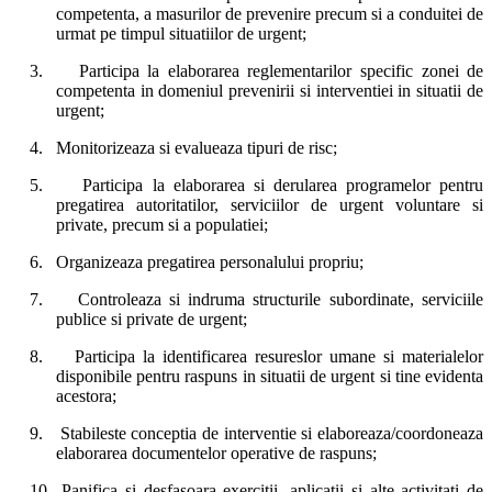
competenta, a masurilor de prevenire precum si a conduitei de
urmat pe timpul situatiilor de urgent;
3.
Participa la elaborarea reglementarilor specific zonei de
competenta in domeniul prevenirii si interventiei in situatii de
urgent;
4.
Monitorizeaza si evalueaza tipuri de risc;
5.
Participa la elaborarea si derularea programelor pentru
pregatirea autoritatilor, serviciilor de urgent voluntare si
private, precum si a populatiei;
6.
Organizeaza pregatirea personalului propriu;
7.
Controleaza si indruma structurile subordinate, serviciile
publice si private de urgent;
8.
Participa la identificarea resureslor umane si materialelor
disponibile pentru raspuns in situatii de urgent si tine evidenta
acestora;
9.
Stabileste conceptia de interventie si elaboreaza/coordoneaza
elaborarea documentelor operative de raspuns;
10.
Panifica si desfasoara exercitii, aplicatii si alte activitati de