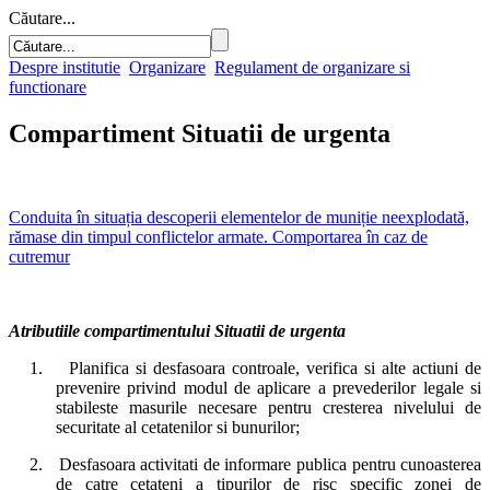
Căutare...
Despre institutie
Organizare
Regulament de organizare si
functionare
Compartiment Situatii de urgenta
Conduita în situația descoperii elementelor de muniție neexplodată,
rămase din timpul conflictelor armate. Comportarea în caz de
cutremur
Atributiile compartimentului Situatii de urgenta
1.
Planifica si desfasoara controale, verifica si alte actiuni de
prevenire privind modul de aplicare a prevederilor legale si
stabileste masurile necesare pentru cresterea nivelului de
securitate al cetatenilor si bunurilor;
2.
Desfasoara activitati de informare publica pentru cunoasterea
de catre cetateni a tipurilor de risc specific zonei de