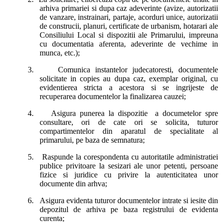
arhiva primariei si dupa caz adeverinte (avize, autorizatii
de vanzare, instrainari, partaje, acorduri unice, autorizatii
de construcii, planuri, certificate de urbanism, hotarari ale
Consiliului Local si dispozitii ale Primarului, impreuna
cu documentatia aferenta, adeverinte de vechime in
munca, etc.);
3.
Comunica instantelor judecatoresti, documentele
solicitate in copies au dupa caz, exemplar original, cu
evidentierea stricta a acestora si se ingrijeste de
recuperarea documentelor la finalizarea cauzei;
4.
Asigura punerea la dispozitie
a documetelor spre
consultare, ori de cate ori se solicita, tuturor
compartimentelor din aparatul de specialitate al
primarului, pe baza de semnatura;
5.
Raspunde la corespondenta cu autoritatile administratiei
publice privitoare la sesizari ale unor petenti, persoane
fizice si juridice cu privire la autenticitatea unor
documente din arhva;
6.
Asigura evidenta tuturor documentelor intrate si iesite din
depozitul de arhiva pe baza registrului de evidenta
curenta;