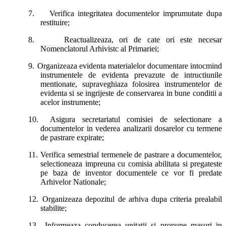
7.
Verifica integritatea documentelor imprumutate dupa
restituire;
8.
Reactualizeaza, ori de cate ori este necesar
Nomenclatorul Arhivistc al Primariei;
9.
Organizeaza evidenta materialelor documentare intocmind
instrumentele de evidenta prevazute de intructiunile
mentionate, supraveghiaza folosirea instrumentelor de
evidenta si se ingrijeste de conservarea in bune conditii a
acelor instrumente;
10.
Asigura secretariatul comisiei de selectionare a
documentelor in vederea analizarii dosarelor cu termene
de pastrare expirate;
11.
Verifica semestrial termenele de pastrare a documentelor,
selectioneaza impreuna cu comisia abilitata si pregateste
pe baza de inventor documentele ce vor fi predate
Arhivelor Nationale;
12.
Organizeaza depozitul de arhiva dupa criteria prealabil
stabilite;
13.
Informeaza conducerea unitatii si propune masuri in