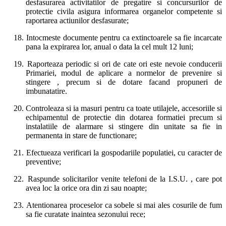
desfasurarea activitatilor de pregatire si concursurilor de
protectie civila asigura informarea organelor competente si
raportarea actiunilor desfasurate;
18.
Intocmeste documente pentru ca extinctoarele sa fie incarcate
pana la expirarea lor, anual o data la cel mult 12 luni;
19.
Raporteaza periodic si ori de cate ori este nevoie conducerii
Primariei, modul de aplicare a normelor de prevenire si
stingere , precum si de dotare facand propuneri de
imbunatatire.
20.
Controleaza si ia masuri pentru ca toate utilajele, accesoriile si
echipamentul de protectie din dotarea formatiei precum si
instalatiile de alarmare si stingere din unitate sa fie in
permanenta in stare de functionare;
21.
Efectueaza verificari la gospodariile populatiei, cu caracter de
preventive;
22.
Raspunde solicitarilor venite telefoni de la I.S.U. , care pot
avea loc la orice ora din zi sau noapte;
23.
Atentionarea proceselor ca sobele si mai ales cosurile de fum
sa fie curatate inaintea sezonului rece;